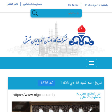
مسئولیت اجتماعی
تالار گفتگو
يکشنبه 18 مرداد 1405
16:42:51
تاریخ :
سه شنبه 18 دي 1403
کد
1576
در راستای عمل به
لینک کوتاه
:
مسئولیت های