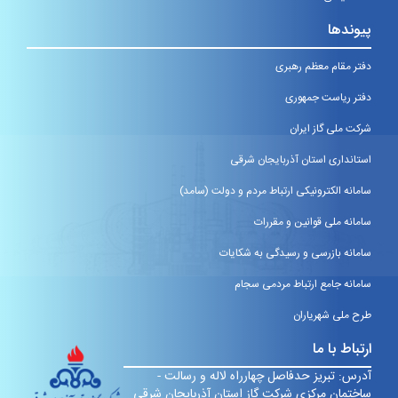
پیوندها
دفتر مقام معظم رهبری
دفتر ریاست جمهوری
شرکت ملی گاز ایران
استانداری استان آذربایجان شرقی
سامانه الکترونیکی ارتباط مردم و دولت (سامد)
سامانه ملی قوانین و مقررات
سامانه بازرسی و رسیدگی به شکایات
سامانه جامع ارتباط مردمی سجام
طرح ملی شهریاران
ارتباط با ما
آدرس: تبریز حدفاصل چهارراه لاله و رسالت -
ساختمان مرکزی شرکت گاز استان آذربایجان شرقی