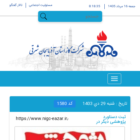
مسئولیت اجتماعی
تالار گفتگو
جمعه 16 مرداد 1405
8:18:36
تاریخ :
شنبه 29 دي 1403
کد
1580
ثبت دستاورد
لینک کوتاه
:
پژوهشی دیگر در