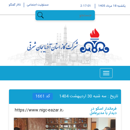
مسئولیت اجتماعی
تالار گفتگو
يکشنبه 18 مرداد 1405
2:17:01
تاریخ :
سه شنبه 30 ارديبهشت 1404
کد
1661
فرماندار اسکو در
لینک کوتاه
:
دیدار با مدیرعامل