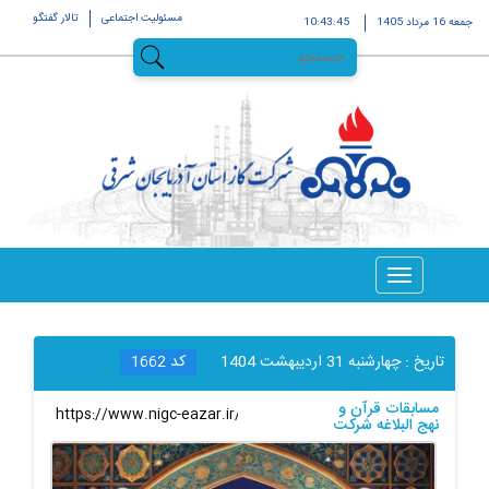
مسئولیت اجتماعی
تالار گفتگو
جمعه 16 مرداد 1405
10:43:45
تاریخ :
چهارشنبه 31 ارديبهشت 1404
کد
1662
مسابقات قرآن و
لینک کوتاه
:
نهج البلاغه شرکت