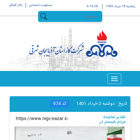
مسئولیت اجتماعی
تالار گفتگو
يکشنبه 18 مرداد 1405
6:16:29
تاریخ :
دوشنبه 2 خرداد 1401
کد
974
تقدیر نماینده
لینک کوتاه
:
مردم شبستر در