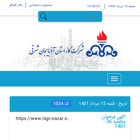
مسئولیت اجتماعی
تالار گفتگو
جمعه 16 مرداد 1405
13:00:34
تاریخ :
شنبه 15 مرداد 1401
کد
1034
آگهي فراخوان
لینک کوتاه
:
مناقصه 36 -
1401