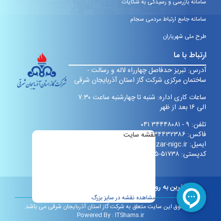
سامانه بازرسی و رسیدگی به شکایات
سامانه جامع ارتباط مردمی سجام
طرح ملی شهریاران
ارتباط با ما
آدرس: تبریز حدفاصل چهارراه لاله و رسالت -
ساختمان مرکزی شرکت گاز استان آذربایجان شرقی
ساعات کاری اداره: شنبه تا چهارشنبه ساعت ۷.۳۰
الی ۱۶ بعد از ظهر
تلفن: ۹ - ۳۴۴۴۸۰۸۱ ۰۴۱
فاکس: ۳۴۴۳۲۳۸۶ ۰۴۱
نقشه سایت
ایمیل:
info@eazar-nigc.ir
کدپستی:
۵۱۷۳۸-۶۱۹۹۵
آخرین به روز رسانی:
چهارشنبه هفتم مرداد 1405 ساعت 10:18
مشاهده نقشه در سایز بزرگ
کلیه حقوق این سایت متعلق به شرکت گاز استان آذربایجان شرقی می باشد.
Powered By :
ITShams.ir