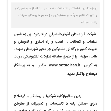
پروژه تامین قطعات و اتصالات ، نصب و راه اندازی و تعویض
و تثبیت کنتور و رگلاتور مشترکین جز محور شهرستان سهند ،
بناب ، مراغه
شركت گاز استان آذربايجان­شرقي درنظردارد
پروژه تامین
قطعات و اتصالات ، نصب و راه اندازی و تعویض و
تثبیت کنتور و رگلاتور مشترکین جز محور شهرستان سهند ،
بناب ، مراغه
را از طریق سامانه تدارکات الکترونیکی دولت
به آدرس
www.setadiran.ir
برگزار ،
و به پیمانکار
ذیصلاح واگذار نماید
.
بدین منظورازکلیه شرکتها
و پیمانکاران ذیصلاح
دارای حداقل پایه
5
تاسیسات و تجهیزات از سازمان