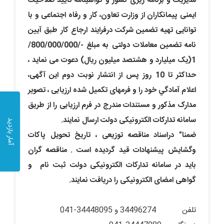
مدیریت و برنامه ریزی کشور و گواهینامه تایید صلاحیت
ایمنی پیمانکاران از وزارت تعاون، کار و رفاه اجتماعی و با
توانایی تهیه تضمین شرکت درفرایند ارجاع کار طبق آیین
نامه تضمین معاملات دولتی به مبلغ -/800/000/000/
1(یک میلیارد و هشتصد میلیون ریال) دعوت می نماید ،
حداکثر تا 10 روز پس از انتشار نوبت دوم این آگهی،
اعلام آمادگي خود را و فرمهای تکمیل شده ارزیابی ، تصویر
مدارک مذکور و مستندات مندرج در فرم ارزیابی را از طریق
سامانه تدارکات الکترونیکی دولت ارسال نمايند.
آمار بازدید
ضمنا" دراسناد مناقصه توزیعی ، تاریخ تحویل پاکات
وگشایش پیشنهادات قید گردیده است . مناقصه گران
باید
در سامانه تدارکات الکترونیکی دولت
ثبت نام و
گواهی امضای الکترونیکی را دریافت نمایند.
تلفن 34496274 و 34448095-041