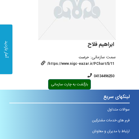
ابراهیم فلاح
آمار بازدید
سمت سازمانی:
حراست
https://www.nigc-eazar.ir/PChart/5/11/
04134496250
بازگشت به چارت سازمانی
لینکهای سریع
سوالات متداول
فرم های خدمات مشترکین
ارتباط با مدیران و معاونان