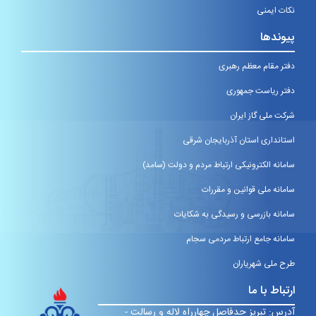
نکات ایمنی
پیوندها
دفتر مقام معظم رهبری
دفتر ریاست جمهوری
شرکت ملی گاز ایران
استانداری استان آذربایجان شرقی
سامانه الکترونیکی ارتباط مردم و دولت (سامد)
سامانه ملی قوانین و مقررات
سامانه بازرسی و رسیدگی به شکایات
سامانه جامع ارتباط مردمی سجام
طرح ملی شهریاران
ارتباط با ما
آدرس: تبریز حدفاصل چهارراه لاله و رسالت -