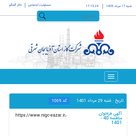
مسئولیت اجتماعی
تالار گفتگو
شنبه 17 مرداد 1405
17:15:24
تاریخ :
شنبه 29 مرداد 1401
کد
1069
آگهي فراخوان
لینک کوتاه
:
مناقصه 40 -
1401