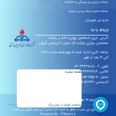
سامانه بازرسی و رسیدگی به شکایات
سامانه جامع ارتباط مردمی سجام
طرح ملی شهریاران
ارتباط با ما
آدرس: تبریز حدفاصل چهارراه لاله و رسالت -
ساختمان مرکزی شرکت گاز استان آذربایجان شرقی
ساعات کاری اداره: شنبه تا چهارشنبه ساعت ۷.۳۰
الی ۱۶ بعد از ظهر
تلفن: ۹ - ۳۴۴۴۸۰۸۱ ۰۴۱
فاکس: ۳۴۴۳۲۳۸۶ ۰۴۱
نقشه سایت
ایمیل:
info@eazar-nigc.ir
کدپستی:
۵۱۷۳۸-۶۱۹۹۵
آخرین به روز رسانی:
چهارشنبه هفتم مرداد 1405 ساعت 10:18
مشاهده نقشه در سایز بزرگ
کلیه حقوق این سایت متعلق به شرکت گاز استان آذربایجان شرقی می باشد.
Powered By :
ITShams.ir