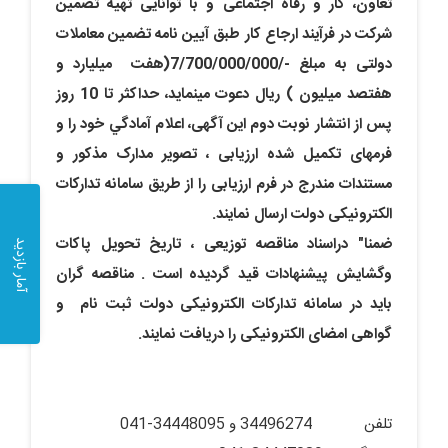
تعاون، کار و رفاه اجتماعی و با توانایی تهیه تضمین
شرکت در فرآیند ارجاع کار طبق آیین نامه تضمین معاملات
دولتی به مبلغ -/7/700/000/000(هفت میلیارد و
هفتصد میلیون ) ریال دعوت مینماید، حداکثر تا 10 روز
پس از انتشار نوبت دوم این آگهی، اعلام آمادگي خود را و
فرمهای تکمیل شده ارزیابی ، تصویر مدارک مذکور و
مستندات مندرج در فرم ارزیابی را از طریق سامانه تدارکات
الکترونیکی دولت ارسال نمايند.
ضمنا" دراسناد مناقصه توزیعی ، تاریخ تحویل پاکات
آمار بازدید
وگشایش پیشنهادات قید گردیده است . مناقصه گران
باید
در سامانه تدارکات الکترونیکی دولت
ثبت نام و
گواهی امضای الکترونیکی را دریافت نمایند.
تلفن 34496274 و 34448095-041