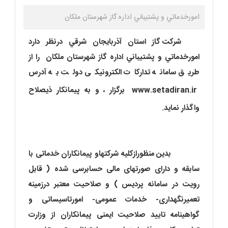
امورخدماتي و پشتيباني اداره گاز شهرستان ملکان
شركت گاز استان آذربايجان شرقي درنظر دارد
امورخدماتي و پشتيباني اداره گاز شهرستان ملکان
را از
طریق سامانه تدارکات الکترونیکی دولت به آدرس
www.setadiran.ir
برگزار ،
و به پیمانکار ذیصلاح
واگذار نماید
.
بدین منظورازکلیه شرکتهاو پیمانکاران خدماتی با
سابقه و دارای صورت­های مالی حسابرسی شده ( قابل
رویت در سامانه پردیس ) و صلاحیت معتبر درزمینه
تعمیرنگهداری- خدمات عمومی- امورتاسیساتی و
گواهینامه تایید صلاحیت ایمنی پیمانکاران از وزارت