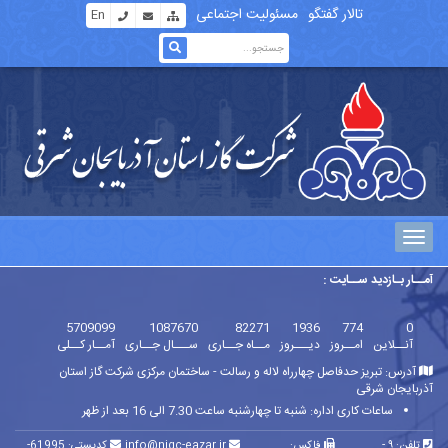
تالار گفتگو
مسئولیت اجتماعی
En
آمــار بـازدید ســایت :
5709099
1087670
82271
1936
774
0
آنــلاین
امــروز
دیـــروز
مــاه جــاری
ســـال جــاری
آمــار کــلی
آدرس: تبریز حدفاصل چهارراه لاله و رسالت - ساختمان مرکزی شرکت گاز استان
آذربایجان شرقی
ساعات کاری اداره:
شنبه تا چهارشنبه ساعت 7.30 الی 16 بعد از ظهر
تلفن: ۹ -
فاکس:
info@nigc-eazar.ir
کدپستی: 61995-